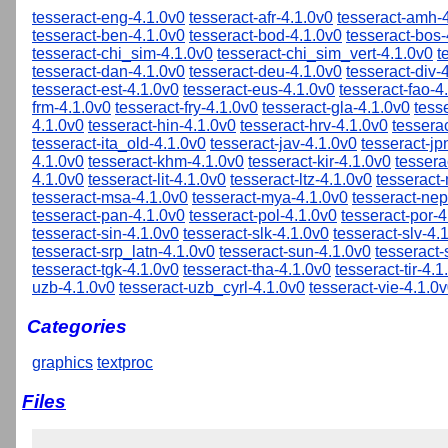
tesseract-eng-4.1.0v0
tesseract-afr-4.1.0v0
tesseract-amh-
tesseract-ben-4.1.0v0
tesseract-bod-4.1.0v0
tesseract-bos-
tesseract-chi_sim-4.1.0v0
tesseract-chi_sim_vert-4.1.0v0
t
tesseract-dan-4.1.0v0
tesseract-deu-4.1.0v0
tesseract-div-
tesseract-est-4.1.0v0
tesseract-eus-4.1.0v0
tesseract-fao-4
frm-4.1.0v0
tesseract-fry-4.1.0v0
tesseract-gla-4.1.0v0
tess
4.1.0v0
tesseract-hin-4.1.0v0
tesseract-hrv-4.1.0v0
tessera
tesseract-ita_old-4.1.0v0
tesseract-jav-4.1.0v0
tesseract-jp
4.1.0v0
tesseract-khm-4.1.0v0
tesseract-kir-4.1.0v0
tessera
4.1.0v0
tesseract-lit-4.1.0v0
tesseract-ltz-4.1.0v0
tesseract
tesseract-msa-4.1.0v0
tesseract-mya-4.1.0v0
tesseract-nep
tesseract-pan-4.1.0v0
tesseract-pol-4.1.0v0
tesseract-por-4
tesseract-sin-4.1.0v0
tesseract-slk-4.1.0v0
tesseract-slv-4.
tesseract-srp_latn-4.1.0v0
tesseract-sun-4.1.0v0
tesseract
tesseract-tgk-4.1.0v0
tesseract-tha-4.1.0v0
tesseract-tir-4.1
uzb-4.1.0v0
tesseract-uzb_cyrl-4.1.0v0
tesseract-vie-4.1.0
Categories
graphics
textproc
Files