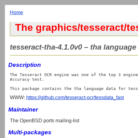
Home
The graphics/tesseract/te
tesseract-tha-4.1.0v0 – tha language 
Description
The Tesseract OCR engine was one of the top 3 engine
Accuracy test.

WWW:
https://github.com/tesseract-ocr/tessdata_fast
Maintainer
The OpenBSD ports mailing-list
Multi-packages