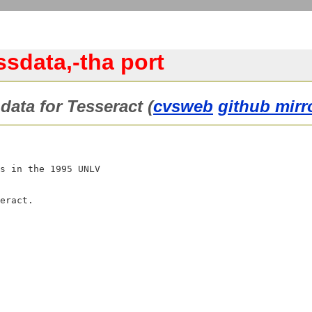
ssdata,-tha port
data for Tesseract (
cvsweb
github mirr
s in the 1995 UNLV
