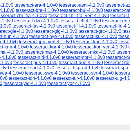
4.1.0v0
tesseract-ara-4.1.0v0
tesseract-asm-4.1.0v0
tesseract-a
4.1.0v0
tesseract-bre-4.1.0v0
tesseract-bul-4.1.0v0
tesseract-ca
esseract-chi_tra-4.1.0v0
tesseract-chi_tra_vert-4.1.0v0
tesseract
4.1.0v0
tesseract-dzo-4.1.0v0
tesseract-ell-4.1.0v0
tesseract-en
.1.0v0
tesseract-fas-4.1.0v0
tesseract-fil-4.1.0v0
tesseract-fin-4.
eract-gle-4.1.0v0
tesseract-glg-4.1.0v0
tesseract-grc-4.1.0v0
tes
ct-hun-4.1.0v0
tesseract-hye-4.1.0v0
tesseract-iku-4.1.0v0
tesse
n-4.1.0v0
tesseract-jpn_vert-4.1.0v0
tesseract-kan-4.1.0v0
tesse
ct-kmr-4.1.0v0
tesseract-kor-4.1.0v0
tesseract-kor_vert-4.1.0v0
-mal-4.1.0v0
tesseract-mar-4.1.0v0
tesseract-mkd-4.1.0v0
tesser
-4.1.0v0
tesseract-nld-4.1.0v0
tesseract-nor-4.1.0v0
tesseract-o
.1.0v0
tesseract-pus-4.1.0v0
tesseract-que-4.1.0v0
tesseract-ro
1.0v0
tesseract-snd-4.1.0v0
tesseract-spa-4.1.0v0
tesseract-spa
-swa-4.1.0v0
tesseract-swe-4.1.0v0
tesseract-syr-4.1.0v0
tessera
.0v0
tesseract-ton-4.1.0v0
tesseract-tur-4.1.0v0
tesseract-uig-4.
v0
tesseract-yid-4.1.0v0
tesseract-yor-4.1.0v0