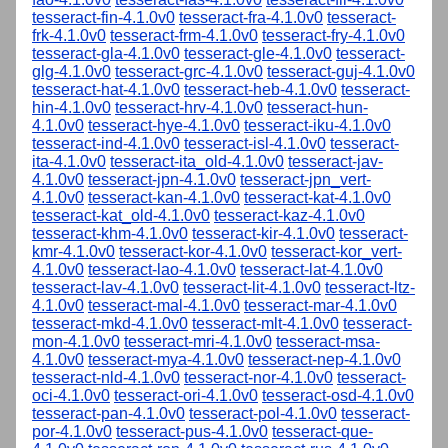
tesseract-fin-4.1.0v0
tesseract-fra-4.1.0v0
tesseract-
frk-4.1.0v0
tesseract-frm-4.1.0v0
tesseract-fry-4.1.0v0
tesseract-gla-4.1.0v0
tesseract-gle-4.1.0v0
tesseract-
glg-4.1.0v0
tesseract-grc-4.1.0v0
tesseract-guj-4.1.0v0
tesseract-hat-4.1.0v0
tesseract-heb-4.1.0v0
tesseract-
hin-4.1.0v0
tesseract-hrv-4.1.0v0
tesseract-hun-
4.1.0v0
tesseract-hye-4.1.0v0
tesseract-iku-4.1.0v0
tesseract-ind-4.1.0v0
tesseract-isl-4.1.0v0
tesseract-
ita-4.1.0v0
tesseract-ita_old-4.1.0v0
tesseract-jav-
4.1.0v0
tesseract-jpn-4.1.0v0
tesseract-jpn_vert-
4.1.0v0
tesseract-kan-4.1.0v0
tesseract-kat-4.1.0v0
tesseract-kat_old-4.1.0v0
tesseract-kaz-4.1.0v0
tesseract-khm-4.1.0v0
tesseract-kir-4.1.0v0
tesseract-
kmr-4.1.0v0
tesseract-kor-4.1.0v0
tesseract-kor_vert-
4.1.0v0
tesseract-lao-4.1.0v0
tesseract-lat-4.1.0v0
tesseract-lav-4.1.0v0
tesseract-lit-4.1.0v0
tesseract-ltz-
4.1.0v0
tesseract-mal-4.1.0v0
tesseract-mar-4.1.0v0
tesseract-mkd-4.1.0v0
tesseract-mlt-4.1.0v0
tesseract-
mon-4.1.0v0
tesseract-mri-4.1.0v0
tesseract-msa-
4.1.0v0
tesseract-mya-4.1.0v0
tesseract-nep-4.1.0v0
tesseract-nld-4.1.0v0
tesseract-nor-4.1.0v0
tesseract-
oci-4.1.0v0
tesseract-ori-4.1.0v0
tesseract-osd-4.1.0v0
tesseract-pan-4.1.0v0
tesseract-pol-4.1.0v0
tesseract-
por-4.1.0v0
tesseract-pus-4.1.0v0
tesseract-que-