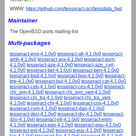
WWW:
https://github.com/tesseract-ocr/tessdata_fast
Maintainer
The OpenBSD ports mailing-list
Multi-packages
tesseract-eng-4.1.0v0
tesseract-afr-4.1.0v0
tesseract-
amh-4.1.0v0
tesseract-ara-4.1.0v0
tesseract-asm-
4.1.0v0
tesseract-aze-4.1.0v0
tesseract-aze_cyrl-
4.1.0v0
tesseract-bel-4.1.0v0
tesseract-ben-4.1.0v0
tesseract-bod-4.1.0v0
tesseract-bos-4.1.0v0
tesseract-
bre-4.1.0v0
tesseract-bul-4.1.0v0
tesseract-cat-4.1.0v0
tesseract-ceb-4.1.0v0
tesseract-ces-4.1.0v0
tesseract-
chi_sim-4.1.0v0
tesseract-chi_sim_vert-4.1.0v0
tesseract-chi_tra-4.1.0v0
tesseract-chi_tra_vert-
4.1.0v0
tesseract-chr-4.1.0v0
tesseract-cos-4.1.0v0
tesseract-cym-4.1.0v0
tesseract-dan-4.1.0v0
tesseract-deu-4.1.0v0
tesseract-div-4.1.0v0
tesseract-
dzo-4.1.0v0
tesseract-ell-4.1.0v0
tesseract-enm-
4.1.0v0
tesseract-epo-4.1.0v0
tesseract-equ-4.1.0v0
tesseract-est-4.1.0v0
tesseract-eus-4.1.0v0
tesseract-
fao-4.1.0v0
tesseract-fas-4.1.0v0
tesseract-fil-4.1.0v0