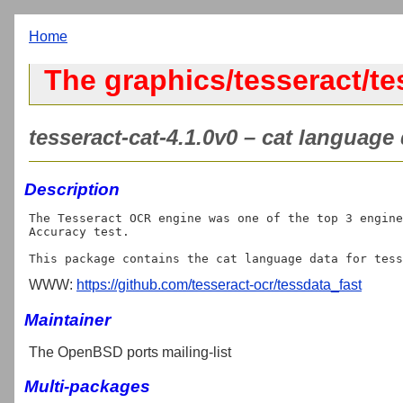
Home
The graphics/tesseract/te
tesseract-cat-4.1.0v0 – cat language 
Description
The Tesseract OCR engine was one of the top 3 engine
Accuracy test.

WWW:
https://github.com/tesseract-ocr/tessdata_fast
Maintainer
The OpenBSD ports mailing-list
Multi-packages