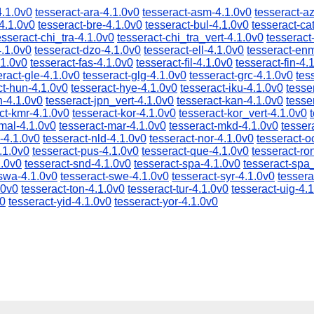
4.1.0v0
tesseract-ara-4.1.0v0
tesseract-asm-4.1.0v0
tesseract-a
4.1.0v0
tesseract-bre-4.1.0v0
tesseract-bul-4.1.0v0
tesseract-ca
esseract-chi_tra-4.1.0v0
tesseract-chi_tra_vert-4.1.0v0
tesseract
4.1.0v0
tesseract-dzo-4.1.0v0
tesseract-ell-4.1.0v0
tesseract-en
.1.0v0
tesseract-fas-4.1.0v0
tesseract-fil-4.1.0v0
tesseract-fin-4.
eract-gle-4.1.0v0
tesseract-glg-4.1.0v0
tesseract-grc-4.1.0v0
tes
ct-hun-4.1.0v0
tesseract-hye-4.1.0v0
tesseract-iku-4.1.0v0
tesse
n-4.1.0v0
tesseract-jpn_vert-4.1.0v0
tesseract-kan-4.1.0v0
tesse
ct-kmr-4.1.0v0
tesseract-kor-4.1.0v0
tesseract-kor_vert-4.1.0v0
-mal-4.1.0v0
tesseract-mar-4.1.0v0
tesseract-mkd-4.1.0v0
tesser
-4.1.0v0
tesseract-nld-4.1.0v0
tesseract-nor-4.1.0v0
tesseract-o
.1.0v0
tesseract-pus-4.1.0v0
tesseract-que-4.1.0v0
tesseract-ro
1.0v0
tesseract-snd-4.1.0v0
tesseract-spa-4.1.0v0
tesseract-spa
-swa-4.1.0v0
tesseract-swe-4.1.0v0
tesseract-syr-4.1.0v0
tessera
.0v0
tesseract-ton-4.1.0v0
tesseract-tur-4.1.0v0
tesseract-uig-4.
v0
tesseract-yid-4.1.0v0
tesseract-yor-4.1.0v0