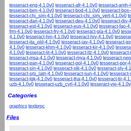
tesseract-eng-4.1.0v0
tesseract-afr-4.1.0v0
tesseract-amh-
tesseract-ben-4.1.0v0
tesseract-bod-4.1.0v0
tesseract-bos-
tesseract-chi_sim-4.1.0v0
tesseract-chi_sim_vert-4.1.0v0
t
tesseract-dan-4.1.0v0
tesseract-deu-4.1.0v0
tesseract-div-
tesseract-est-4.1.0v0
tesseract-eus-4.1.0v0
tesseract-fao-4
frm-4.1.0v0
tesseract-fry-4.1.0v0
tesseract-gla-4.1.0v0
tess
4.1.0v0
tesseract-hin-4.1.0v0
tesseract-hrv-4.1.0v0
tessera
tesseract-ita_old-4.1.0v0
tesseract-jav-4.1.0v0
tesseract-jp
4.1.0v0
tesseract-khm-4.1.0v0
tesseract-kir-4.1.0v0
tessera
4.1.0v0
tesseract-lit-4.1.0v0
tesseract-ltz-4.1.0v0
tesseract
tesseract-msa-4.1.0v0
tesseract-mya-4.1.0v0
tesseract-nep
tesseract-pan-4.1.0v0
tesseract-pol-4.1.0v0
tesseract-por-4
tesseract-sin-4.1.0v0
tesseract-slk-4.1.0v0
tesseract-slv-4.
tesseract-srp_latn-4.1.0v0
tesseract-sun-4.1.0v0
tesseract
tesseract-tgk-4.1.0v0
tesseract-tha-4.1.0v0
tesseract-tir-4.1
uzb-4.1.0v0
tesseract-uzb_cyrl-4.1.0v0
tesseract-vie-4.1.0
Categories
graphics
textproc
Files