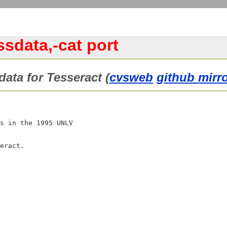
ssdata,-cat port
data for Tesseract (
cvsweb
github mirr
s in the 1995 UNLV
