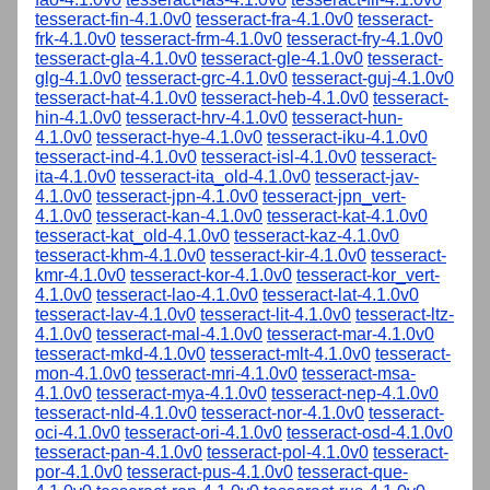
tesseract-fin-4.1.0v0
tesseract-fra-4.1.0v0
tesseract-
frk-4.1.0v0
tesseract-frm-4.1.0v0
tesseract-fry-4.1.0v0
tesseract-gla-4.1.0v0
tesseract-gle-4.1.0v0
tesseract-
glg-4.1.0v0
tesseract-grc-4.1.0v0
tesseract-guj-4.1.0v0
tesseract-hat-4.1.0v0
tesseract-heb-4.1.0v0
tesseract-
hin-4.1.0v0
tesseract-hrv-4.1.0v0
tesseract-hun-
4.1.0v0
tesseract-hye-4.1.0v0
tesseract-iku-4.1.0v0
tesseract-ind-4.1.0v0
tesseract-isl-4.1.0v0
tesseract-
ita-4.1.0v0
tesseract-ita_old-4.1.0v0
tesseract-jav-
4.1.0v0
tesseract-jpn-4.1.0v0
tesseract-jpn_vert-
4.1.0v0
tesseract-kan-4.1.0v0
tesseract-kat-4.1.0v0
tesseract-kat_old-4.1.0v0
tesseract-kaz-4.1.0v0
tesseract-khm-4.1.0v0
tesseract-kir-4.1.0v0
tesseract-
kmr-4.1.0v0
tesseract-kor-4.1.0v0
tesseract-kor_vert-
4.1.0v0
tesseract-lao-4.1.0v0
tesseract-lat-4.1.0v0
tesseract-lav-4.1.0v0
tesseract-lit-4.1.0v0
tesseract-ltz-
4.1.0v0
tesseract-mal-4.1.0v0
tesseract-mar-4.1.0v0
tesseract-mkd-4.1.0v0
tesseract-mlt-4.1.0v0
tesseract-
mon-4.1.0v0
tesseract-mri-4.1.0v0
tesseract-msa-
4.1.0v0
tesseract-mya-4.1.0v0
tesseract-nep-4.1.0v0
tesseract-nld-4.1.0v0
tesseract-nor-4.1.0v0
tesseract-
oci-4.1.0v0
tesseract-ori-4.1.0v0
tesseract-osd-4.1.0v0
tesseract-pan-4.1.0v0
tesseract-pol-4.1.0v0
tesseract-
por-4.1.0v0
tesseract-pus-4.1.0v0
tesseract-que-