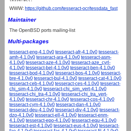
WWW:
https://github.com/tesseract-ocr/tessdata_fast
Maintainer
The OpenBSD ports mailing-list
Multi-packages
tesseract-eng-4.1.0v0
tesseract-afr-4.1.0v0
tesseract-
amh-4.1.0v0
tesseract-ara-4.1.0v0
tesseract-asm-
4.1.0v0
tesseract-aze-4.1.0v0
tesseract-aze_cyrl-
4.1.0v0
tesseract-bel-4.1.0v0
tesseract-ben-4.1.0v0
tesseract-bod-4.1.0v0
tesseract-bos-4.1.0v0
tesseract-
bre-4.1.0v0
tesseract-bul-4.1.0v0
tesseract-cat-4.1.0v0
tesseract-ceb-4.1.0v0
tesseract-ces-4.1.0v0
tesseract-
chi_sim-4.1.0v0
tesseract-chi_sim_vert-4.1.0v0
tesseract-chi_tra-4.1.0v0
tesseract-chi_tra_vert-
4.1.0v0
tesseract-chr-4.1.0v0
tesseract-cos-4.1.0v0
tesseract-cym-4.1.0v0
tesseract-dan-4.1.0v0
tesseract-deu-4.1.0v0
tesseract-div-4.1.0v0
tesseract-
dzo-4.1.0v0
tesseract-ell-4.1.0v0
tesseract-enm-
4.1.0v0
tesseract-epo-4.1.0v0
tesseract-equ-4.1.0v0
tesseract-est-4.1.0v0
tesseract-eus-4.1.0v0
tesseract-
fao-4.1.0v0
tesseract-fas-4.1.0v0
tesseract-fil-4.1.0v0